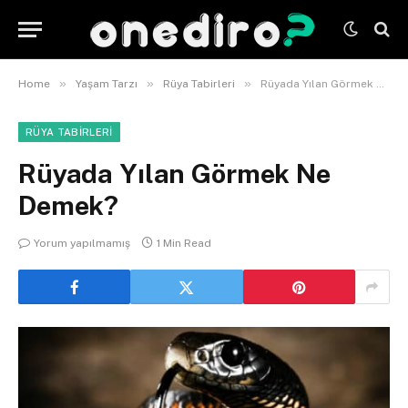
»
»
»
Home
Yaşam Tarzı
Rüya Tabirleri
Rüyada Yılan Görmek Ne Demek?
RÜYA TABIRLERI
Rüyada Yılan Görmek Ne
Demek?
Yorum yapılmamış
1 Min Read