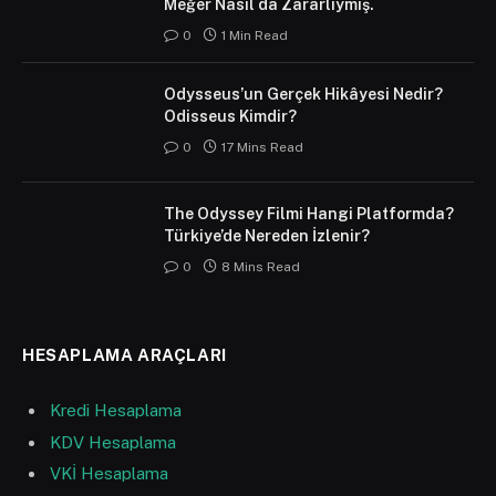
Meğer Nasıl da Zararlıymış.
0
1 Min Read
Odysseus’un Gerçek Hikâyesi Nedir?
Odisseus Kimdir?
0
17 Mins Read
The Odyssey Filmi Hangi Platformda?
Türkiye’de Nereden İzlenir?
0
8 Mins Read
HESAPLAMA ARAÇLARI
Kredi Hesaplama
KDV Hesaplama
VKİ Hesaplama