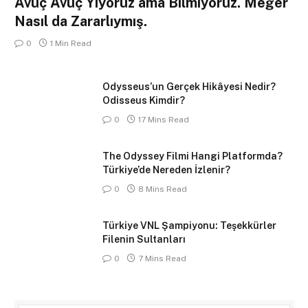
Avuç Avuç Yiyoruz ama Bilmiyoruz. Meğer
Nasıl da Zararlıymış.
0
1 Min Read
Odysseus’un Gerçek Hikâyesi Nedir?
Odisseus Kimdir?
0
17 Mins Read
The Odyssey Filmi Hangi Platformda?
Türkiye’de Nereden İzlenir?
0
8 Mins Read
Türkiye VNL Şampiyonu: Teşekkürler
Filenin Sultanları
0
7 Mins Read