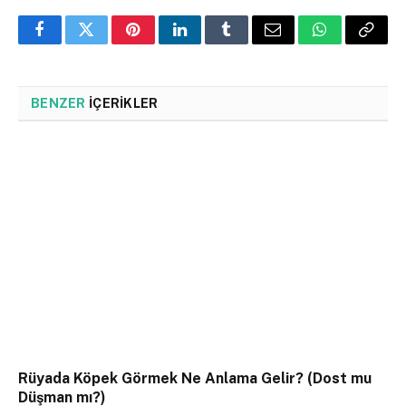
Facebook
Twitter
Pinterest
LinkedIn
Tumblr
Email
WhatsApp
Copy
Link
BENZER
İÇERIKLER
Rüyada Köpek Görmek Ne Anlama Gelir? (Dost mu
Düşman mı?)