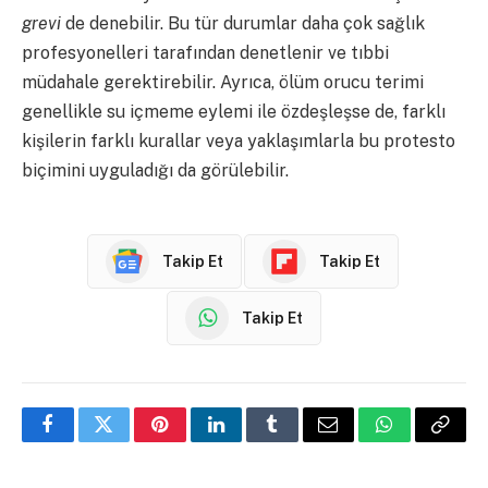
grevi
de denebilir. Bu tür durumlar daha çok sağlık
profesyonelleri tarafından denetlenir ve tıbbi
müdahale gerektirebilir. Ayrıca, ölüm orucu terimi
genellikle su içmeme eylemi ile özdeşleşse de, farklı
kişilerin farklı kurallar veya yaklaşımlarla bu protesto
biçimini uyguladığı da görülebilir.
Takip Et
Takip Et
Takip Et
Facebook
Twitter
Pinterest
LinkedIn
Tumblr
Email
WhatsApp
Copy
Link