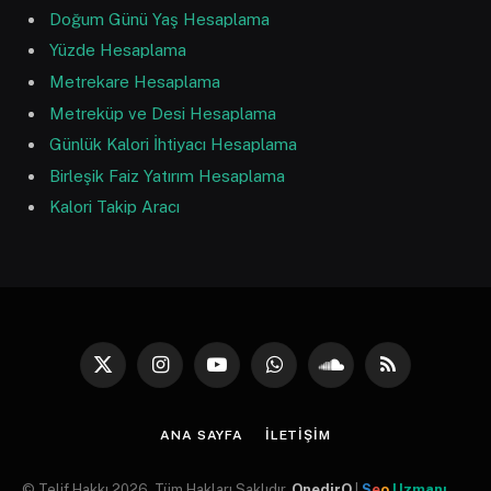
Doğum Günü Yaş Hesaplama
Yüzde Hesaplama
Metrekare Hesaplama
Metreküp ve Desi Hesaplama
Günlük Kalori İhtiyacı Hesaplama
Birleşik Faiz Yatırım Hesaplama
Kalori Takip Aracı
X
Instagram
YouTube
WhatsApp
SoundCloud
RSS
(Twitter)
ANA SAYFA
İLETIŞIM
© Telif Hakkı 2026, Tüm Hakları Saklıdır.
OnedirO
|
S
e
o
Uzmanı