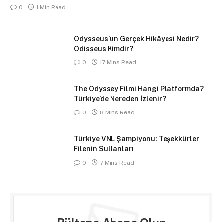
0
1 Min Read
Odysseus’un Gerçek Hikâyesi Nedir?
Odisseus Kimdir?
0
17 Mins Read
The Odyssey Filmi Hangi Platformda?
Türkiye’de Nereden İzlenir?
0
8 Mins Read
Türkiye VNL Şampiyonu: Teşekkürler
Filenin Sultanları
0
7 Mins Read