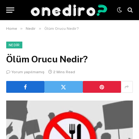
»
»
Home
Nedir
Ölüm Orucu Nedir?
NEDIR
Ölüm Orucu Nedir?
Yorum yapılmamış
2 Mins Read