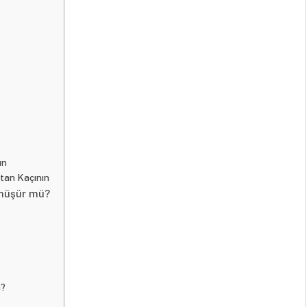
un
tan Kaçının
önüşür mü?
m?