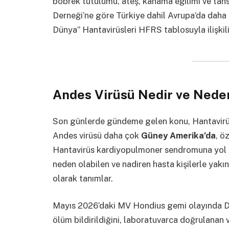
böbrek tutulumu, ateş, kanama eğilimi ve tans
Derneği’ne göre Türkiye dahil Avrupa’da daha
Dünya” Hantavirüsleri HFRS tablosuyla ilişkili
Andes Virüsü Nedir ve Ned
Son günlerde gündeme gelen konu, Hantavirü
Andes virüsü daha çok
Güney Amerika’da
, ö
Hantavirüs kardiyopulmoner sendromuna yol a
neden olabilen ve nadiren hasta kişilerle yakı
olarak tanımlar.
Mayıs 2026’daki MV Hondius gemi olayında Dü
ölüm bildirildiğini, laboratuvarca doğrulanan