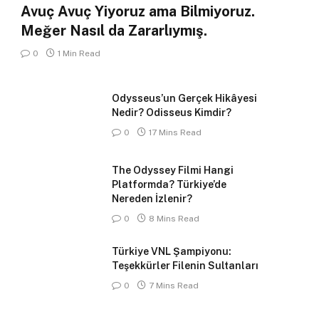
Avuç Avuç Yiyoruz ama Bilmiyoruz.
Meğer Nasıl da Zararlıymış.
0
1 Min Read
Odysseus’un Gerçek Hikâyesi
Nedir? Odisseus Kimdir?
0
17 Mins Read
The Odyssey Filmi Hangi
Platformda? Türkiye’de
Nereden İzlenir?
0
8 Mins Read
Türkiye VNL Şampiyonu:
Teşekkürler Filenin Sultanları
0
7 Mins Read