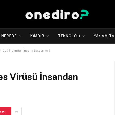
NEREDE
KIMDIR
TEKNOLOJI
YAŞAM TA
irüsü İnsandan İnsana Bulaşır mı?
es Virüsü İnsandan
est