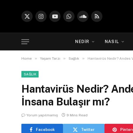
X
Instagram
YouTube
WhatsApp
SoundCloud
RSS
(Twitter)
NEDIR
NASIL
»
»
»
Home
Yaşam Tarzı
Sağlık
Hantavirüs Nedir? Andes V
SAĞLIK
Hantavirüs Nedir? And
İnsana Bulaşır mı?
Yorum yapılmamış
9 Mins Read
Facebook
Twitter
Pinter