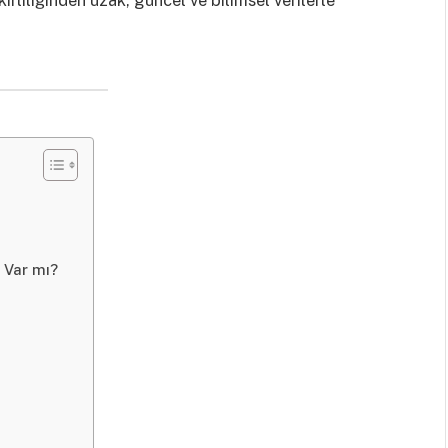
irliliğinden uzak, güncel ve bilimsel verilerle
 Var mı?