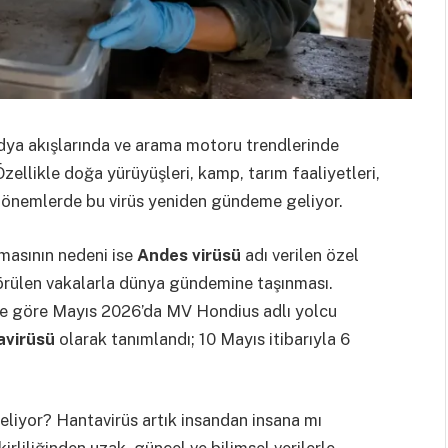
ya akışlarında ve arama motoru trendlerinde
Özellikle doğa yürüyüşleri, kamp, tarım faaliyetleri,
 dönemlerde bu virüs yeniden gündeme geliyor.
masının nedeni ise
Andes virüsü
adı verilen özel
görülen vakalarla dünya gündemine taşınması.
ne göre Mayıs 2026’da MV Hondius adlı yolcu
avirüsü
olarak tanımlandı; 10 Mayıs itibarıyla 6
liyor? Hantavirüs artık insandan insana mı