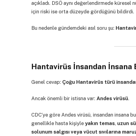
açıkladı. DSÖ aynı değerlendirmede küresel nü
için riski ise orta düzeyde gördüğünü bildirdi.
Bu nedenle gündemdeki asıl soru şu:
Hantavir
Hantavirüs İnsandan İnsana 
Genel cevap:
Çoğu Hantavirüs türü insanda
Ancak önemli bir istisna var:
Andes virüsü
.
CDC’ye göre Andes virüsü, insandan insana bul
genellikle hasta kişiyle
yakın temas
,
uzun sü
solunum salgısı veya vücut sıvılarına mar