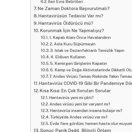
İleri Evre Belirtileri
Ne Zaman Doktora Başvurulmalı?
Hantavirüsün Tedavisi Var mı?
Hantavirüs Öldürücü mü?
Korunmak İçin Ne Yapmalıyız?
1. Kapalı Alanı Önce Havalandırın
2. Asla Kuru Süpürmeyin
3. Islak ve Dezenfektanlı Temizlik Yapın
4. Eldiven Kullanın
5. Kemirgen Girişlerini Kapatın
6. Kamp ve Doğa Aktivitelerinde Dikkatli Ol
7. Andes Virüsü Temas Riskinde Yakın Temas
Hantavirüs COVID-19 Gibi Bir Pandemiye D
Kısa Kısa: En Çok Sorulan Sorular
Hantavirüs yeni mi çıktı?
Andes virüsü yeni bir varyant mı?
Hantavirüs insandan insana bulaşır mı?
Türkiye’de Andes virüsü var mı?
Evde fare gördüm, hemen hasta olur muyu
Sonuç: Panik Değil, Bilinçli Önlem