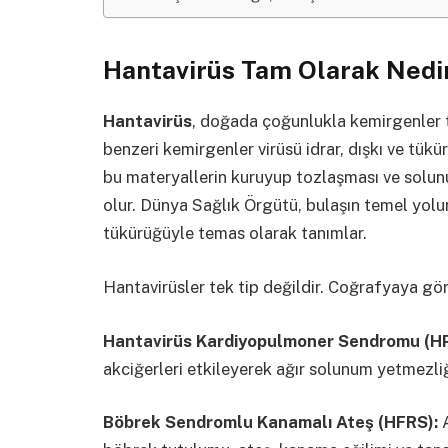
Hantavirüs Tam Olarak Nedi
Hantavirüs
, doğada çoğunlukla kemirgenler t
benzeri kemirgenler virüsü idrar, dışkı ve tükür
bu materyallerin kuruyup tozlaşması ve solu
olur. Dünya Sağlık Örgütü, bulaşın temel yolun
tükürüğüyle temas olarak tanımlar.
Hantavirüsler tek tip değildir. Coğrafyaya göre
Hantavirüs Kardiyopulmoner Sendromu (H
akciğerleri etkileyerek ağır solunum yetmezliğ
Böbrek Sendromlu Kanamalı Ateş (HFRS):
A