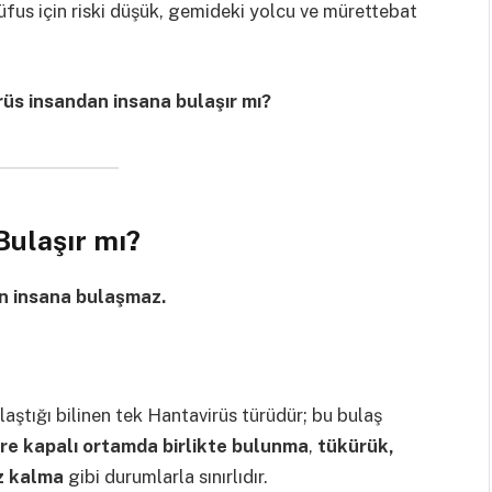
fus için riski düşük, gemideki yolcu ve mürettebat
üs insandan insana bulaşır mı?
Bulaşır mı?
n insana bulaşmaz.
aştığı bilinen tek Hantavirüs türüdür; bu bulaş
re kapalı ortamda birlikte bulunma
,
tükürük,
uz kalma
gibi durumlarla sınırlıdır.