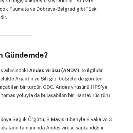
iyon değişiklikleriyle seyredebilir. KLİMİK
 çok Puumala ve Dobrava-Belgrad gibi “Eski
dir.
en Gündemde?
s ailesindeki
Andes virüsü (ANDV)
ile ilgilidir.
zellikle Arjantin ve Şili gibi bölgelerde görülen,
çabilen bir türdür. CDC, Andes virüsünü HPS’ye
n temas yoluyla da bulaşabilen bir Hantavirüs türü
nya Sağlık Örgütü, 8 Mayıs itibarıyla 8 vaka ve 3
 vakaların tamamında Andes virüsü saptandığını