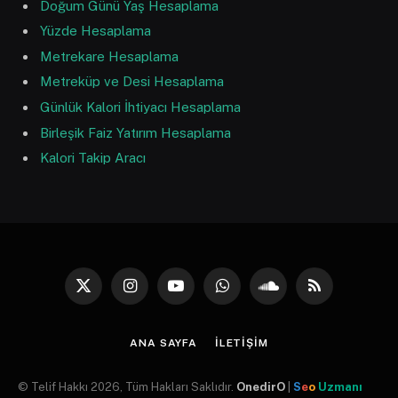
Doğum Günü Yaş Hesaplama
Yüzde Hesaplama
Metrekare Hesaplama
Metreküp ve Desi Hesaplama
Günlük Kalori İhtiyacı Hesaplama
Birleşik Faiz Yatırım Hesaplama
Kalori Takip Aracı
X
Instagram
YouTube
WhatsApp
SoundCloud
RSS
(Twitter)
ANA SAYFA
İLETIŞIM
© Telif Hakkı 2026, Tüm Hakları Saklıdır.
OnedirO
|
S
e
o
Uzmanı