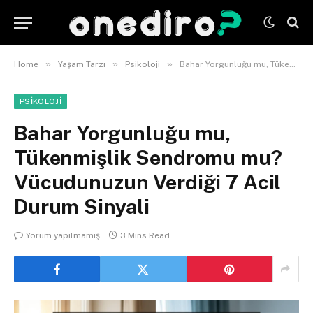
»
»
»
Home
Yaşam Tarzı
Psikoloji
Bahar Yorgunluğu mu, Tükenmişlik Sendromu mu? Vücudunuzun Verdiği 7 Acil Durum Sinyali
PSIKOLOJI
Bahar Yorgunluğu mu,
Tükenmişlik Sendromu mu?
Vücudunuzun Verdiği 7 Acil
Durum Sinyali
Yorum yapılmamış
3 Mins Read