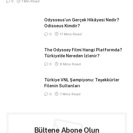
0
1 Min Read
Odysseus’un Gerçek Hikâyesi Nedir?
Odisseus Kimdir?
0
17 Mins Read
The Odyssey Filmi Hangi Platformda?
Türkiye’de Nereden İzlenir?
0
8 Mins Read
Türkiye VNL Şampiyonu: Teşekkürler
Filenin Sultanları
0
7 Mins Read
Bültene Abone Olun