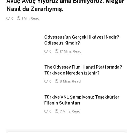
Avuç Avuç Yiyoruz ama Bilmiyoruz. Meğer
Nasıl da Zararlıymış.
0
1 Min Read
Odysseus’un Gerçek Hikâyesi Nedir?
Odisseus Kimdir?
0
17 Mins Read
The Odyssey Filmi Hangi Platformda?
Türkiye’de Nereden İzlenir?
0
8 Mins Read
Türkiye VNL Şampiyonu: Teşekkürler
Filenin Sultanları
0
7 Mins Read