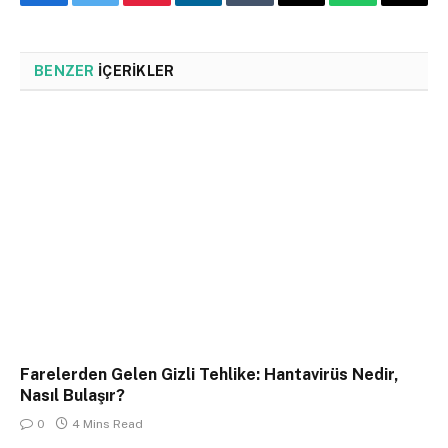
Facebook
Twitter
Pinterest
LinkedIn
Tumblr
Email
WhatsApp
Copy
Link
BENZER
İÇERIKLER
Farelerden Gelen Gizli Tehlike: Hantavirüs Nedir,
Nasıl Bulaşır?
0
4 Mins Read