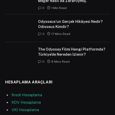
Meğer Nasıl da Zararlıymış.
0
1 Min Read
Odysseus’un Gerçek Hikâyesi Nedir?
Odisseus Kimdir?
0
17 Mins Read
The Odyssey Filmi Hangi Platformda?
Türkiye’de Nereden İzlenir?
0
8 Mins Read
HESAPLAMA ARAÇLARI
Kredi Hesaplama
KDV Hesaplama
VKİ Hesaplama