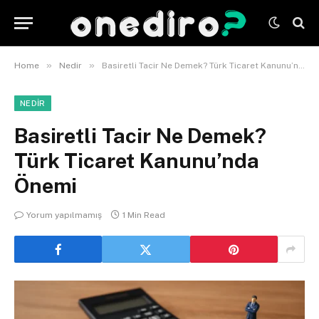
»
»
Home
Nedir
Basiretli Tacir Ne Demek? Türk Ticaret Kanunu’nda Önemi
NEDIR
Basiretli Tacir Ne Demek?
Türk Ticaret Kanunu’nda
Önemi
Yorum yapılmamış
1 Min Read