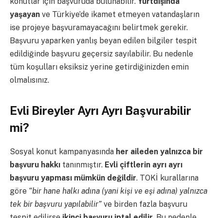
konutlar için başvuruda bulunabilir.
Yurtdışında
yaşayan
ve Türkiye’de ikamet etmeyen vatandaşların
ise projeye başvuramayacağını belirtmek gerekir.
Başvuru yaparken yanlış beyan edilen bilgiler tespit
edildiğinde başvuru geçersiz sayılabilir. Bu nedenle
tüm koşulları eksiksiz yerine getirdiğinizden emin
olmalısınız.
Evli Bireyler Ayrı Ayrı Başvurabilir
mi?
Sosyal konut kampanyasında
her aileden yalnızca bir
başvuru hakkı
tanınmıştır.
Evli çiftlerin ayrı ayrı
başvuru yapması mümkün değildir
. TOKİ kurallarına
göre
“bir hane halkı adına (yani kişi ve eşi adına) yalnızca
tek bir başvuru yapılabilir”
ve birden fazla başvuru
tespit edilirse
ikinci başvuru iptal edilir
. Bu nedenle,