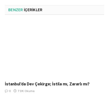
Link
BENZER
İÇERIKLER
İstanbul’da Dev Çekirge; İstila mı, Zararlı mı?
0
7 DK Okuma