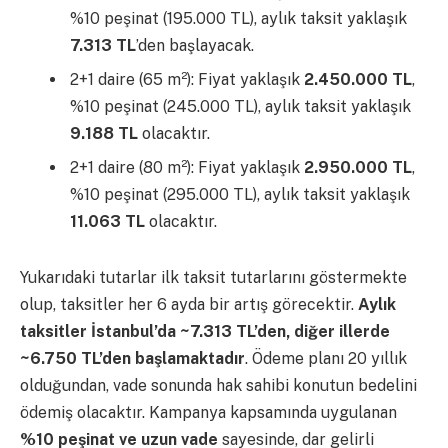
%10 peşinat (195.000 TL), aylık taksit yaklaşık
7.313 TL
’den başlayacak.
2+1 daire (65 m²): Fiyat yaklaşık
2.450.000 TL
,
%10 peşinat (245.000 TL), aylık taksit yaklaşık
9.188 TL
olacaktır.
2+1 daire (80 m²): Fiyat yaklaşık
2.950.000 TL
,
%10 peşinat (295.000 TL), aylık taksit yaklaşık
11.063 TL
olacaktır.
Yukarıdaki tutarlar ilk taksit tutarlarını göstermekte
olup, taksitler her 6 ayda bir artış görecektir.
Aylık
taksitler İstanbul’da ~7.313 TL’den, diğer illerde
~6.750 TL’den başlamaktadır
. Ödeme planı 20 yıllık
olduğundan, vade sonunda hak sahibi konutun bedelini
ödemiş olacaktır. Kampanya kapsamında uygulanan
%10 peşinat ve uzun vade
sayesinde, dar gelirli