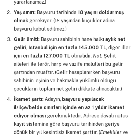
yararlanamaz.)
Yaş sınırı:
Başvuru tarihinde
18 yaşını doldurmuş
olmak
gerekiyor. (18 yaşından küçükler adına
başvuru kabul edilmez.)
Gelir limiti:
Başvuru sahibinin hane halkı
aylık net
geliri
,
İstanbul için en fazla 145.000 TL
, diğer iller
için
en fazla 127.000 TL
olmalıdır.
Not:
Şehit
aileleri ile terör, harp ve vazife malulleri bu gelir
şartından muaftır. (Gelir hesaplanırken başvuru
sahibinin, eşinin ve bakmakla yükümlü olduğu
çocukların toplam net geliri dikkate alınacaktır.)
İkamet şartı:
Adayın,
başvuru yapılacak
il/ilçe/belde sınırları içinde en az 1 yıldır ikamet
ediyor olması
gerekmektedir. Adrese dayalı nüfus
kayıt sistemine göre başvuru tarihinden geriye
dönük bir yıl kesintisiz ikamet şarttır. (
Emekliler
ve