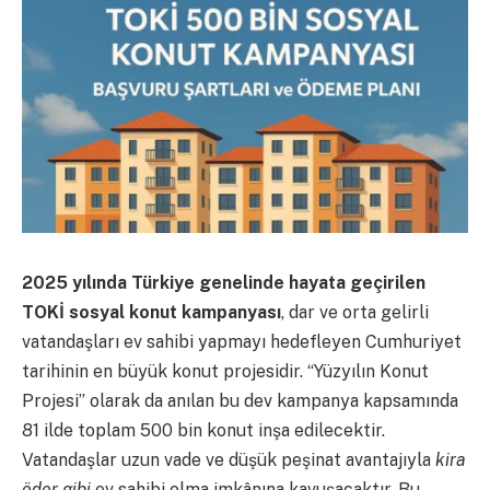
2025 yılında Türkiye genelinde hayata geçirilen
TOKİ sosyal konut kampanyası
, dar ve orta gelirli
vatandaşları ev sahibi yapmayı hedefleyen Cumhuriyet
tarihinin en büyük konut projesidir. “Yüzyılın Konut
Projesi” olarak da anılan bu dev kampanya kapsamında
81 ilde toplam 500 bin konut inşa edilecektir.
Vatandaşlar uzun vade ve düşük peşinat avantajıyla
kira
öder gibi
ev sahibi olma imkânına kavuşacaktır. Bu