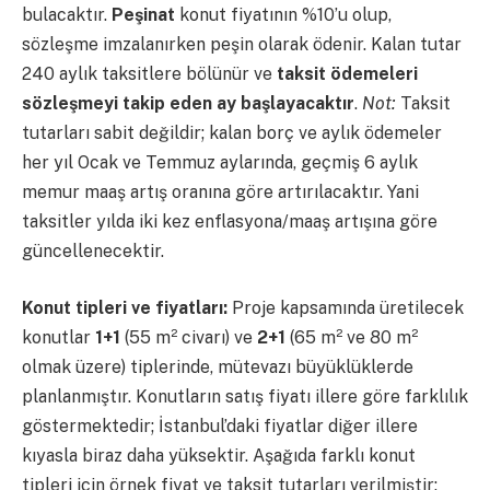
bulacaktır.
Peşinat
konut fiyatının %10’u olup,
sözleşme imzalanırken peşin olarak ödenir. Kalan tutar
240 aylık taksitlere bölünür ve
taksit ödemeleri
sözleşmeyi takip eden ay başlayacaktır
.
Not:
Taksit
tutarları sabit değildir; kalan borç ve aylık ödemeler
her yıl Ocak ve Temmuz aylarında, geçmiş 6 aylık
memur maaş artış oranına göre artırılacaktır. Yani
taksitler yılda iki kez enflasyona/maaş artışına göre
güncellenecektir.
Konut tipleri ve fiyatları:
Proje kapsamında üretilecek
konutlar
1+1
(55 m² civarı) ve
2+1
(65 m² ve 80 m²
olmak üzere) tiplerinde, mütevazı büyüklüklerde
planlanmıştır. Konutların satış fiyatı illere göre farklılık
göstermektedir; İstanbul’daki fiyatlar diğer illere
kıyasla biraz daha yüksektir. Aşağıda farklı konut
tipleri için örnek fiyat ve taksit tutarları verilmiştir: