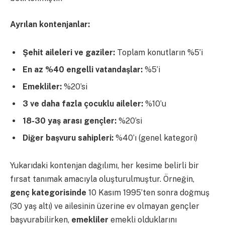
Ayrılan kontenjanlar:
Şehit aileleri ve gaziler:
Toplam konutların %5’i
En az %40 engelli vatandaşlar:
%5’i
Emekliler:
%20’si
3 ve daha fazla çocuklu aileler:
%10’u
18-30 yaş arası gençler:
%20’si
Diğer başvuru sahipleri:
%40’ı (genel kategori)
Yukarıdaki kontenjan dağılımı, her kesime belirli bir
fırsat tanımak amacıyla oluşturulmuştur. Örneğin,
genç kategorisinde
10 Kasım 1995’ten sonra doğmuş
(30 yaş altı) ve ailesinin üzerine ev olmayan gençler
başvurabilirken,
emekliler
emekli olduklarını