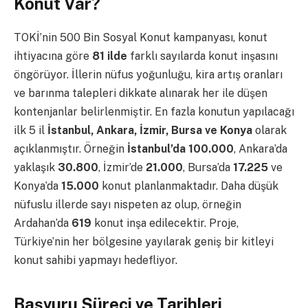
Konut Var?
TOKİ’nin 500 Bin Sosyal Konut kampanyası, konut
ihtiyacına göre
81 ilde
farklı sayılarda konut inşasını
öngörüyor. İllerin nüfus yoğunluğu, kira artış oranları
ve barınma talepleri dikkate alınarak her ile düşen
kontenjanlar belirlenmiştir. En fazla konutun yapılacağı
ilk 5 il
İstanbul, Ankara, İzmir, Bursa ve Konya
olarak
açıklanmıştır. Örneğin
İstanbul’da 100.000
, Ankara’da
yaklaşık
30.800
, İzmir’de
21.000
, Bursa’da
17.225
ve
Konya’da
15.000
konut planlanmaktadır. Daha düşük
nüfuslu illerde sayı nispeten az olup, örneğin
Ardahan’da
619
konut inşa edilecektir. Proje,
Türkiye’nin her bölgesine yayılarak geniş bir kitleyi
konut sahibi yapmayı hedefliyor.
Başvuru Süreci ve Tarihleri