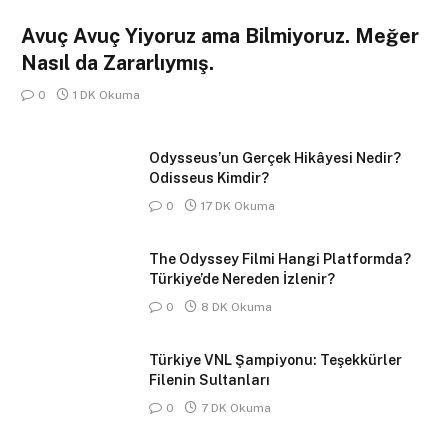
Avuç Avuç Yiyoruz ama Bilmiyoruz. Meğer
Nasıl da Zararlıymış.
0
1 DK Okuma
Odysseus’un Gerçek Hikâyesi Nedir?
Odisseus Kimdir?
0
17 DK Okuma
The Odyssey Filmi Hangi Platformda?
Türkiye’de Nereden İzlenir?
0
8 DK Okuma
Türkiye VNL Şampiyonu: Teşekkürler
Filenin Sultanları
0
7 DK Okuma