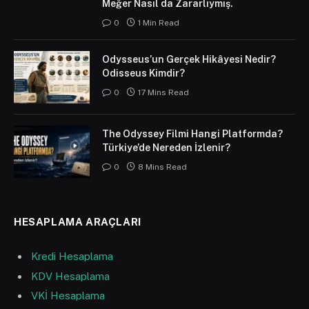
Meğer Nasıl da Zararlıymış.
0
1 Min Read
Odysseus’un Gerçek Hikâyesi Nedir?
Odisseus Kimdir?
0
17 Mins Read
The Odyssey Filmi Hangi Platformda?
Türkiye’de Nereden İzlenir?
0
8 Mins Read
HESAPLAMA ARAÇLARI
Kredi Hesaplama
KDV Hesaplama
VKİ Hesaplama