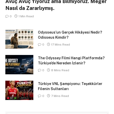
Avuç Avuç Yiyoruz ama Bilmiyoruz. Meğer
Nasıl da Zararlıymış.
0
1 Min Read
Odysseus’un Gerçek Hikâyesi Nedir?
Odisseus Kimdir?
0
17 Mins Read
The Odyssey Filmi Hangi Platformda?
Türkiye’de Nereden İzlenir?
0
8 Mins Read
Türkiye VNL Şampiyonu: Teşekkürler
Filenin Sultanları
0
7 Mins Read